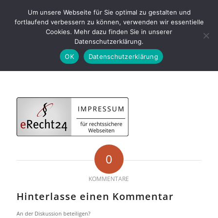
Um unsere Webseite für Sie optimal zu gestalten und
fortlaufend verbessern zu können, verwenden wir essentielle
Cookies. Mehr dazu finden Sie in unserer
Datenschutzerklärung.
Du bist hier:
Startseite
/
Impressum
OK
Datenschutzerklärung
0
KOMMENTARE
Hinterlasse einen Kommentar
An der Diskussion beteiligen?